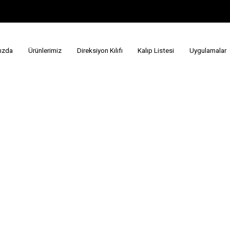
ızda
Ürünlerimiz
Direksiyon Kılıfı
Kalıp Listesi
Uygulamalar