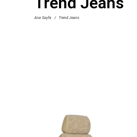
Trend Jeans
Ana Sayfa
/
Trend Jeans