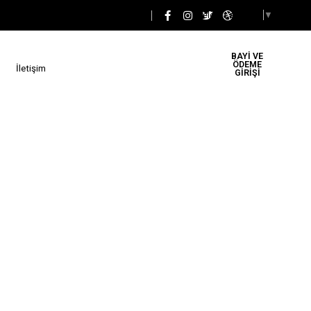
Select Language
▼
BAYİ VE
ÖDEME
İletişim
GİRİŞİ