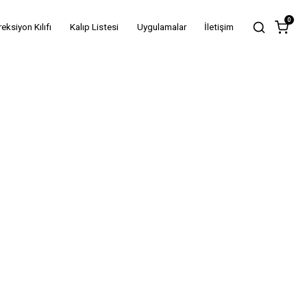
0
reksiyon Kılıfı
Kalıp Listesi
Uygulamalar
İletişim