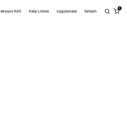
0
reksiyon Kılıfı
Kalıp Listesi
Uygulamalar
İletişim