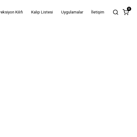
0
reksiyon Kılıfı
Kalıp Listesi
Uygulamalar
İletişim