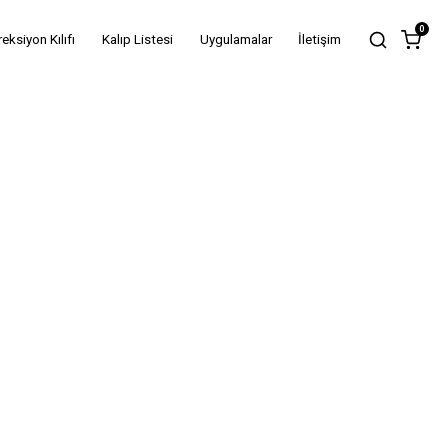
0
reksiyon Kılıfı
Kalıp Listesi
Uygulamalar
İletişim