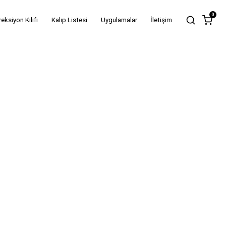
0
reksiyon Kılıfı
Kalıp Listesi
Uygulamalar
İletişim