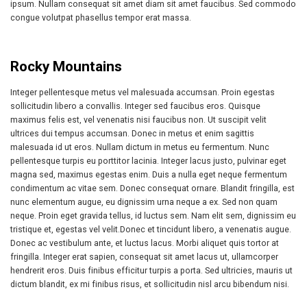
ipsum. Nullam consequat sit amet diam sit amet faucibus. Sed commodo
congue volutpat phasellus tempor erat massa.
Rocky Mountains
Integer pellentesque metus vel malesuada accumsan. Proin egestas
sollicitudin libero a convallis. Integer sed faucibus eros. Quisque
maximus felis est, vel venenatis nisi faucibus non. Ut suscipit velit
ultrices dui tempus accumsan. Donec in metus et enim sagittis
malesuada id ut eros. Nullam dictum in metus eu fermentum. Nunc
pellentesque turpis eu porttitor lacinia. Integer lacus justo, pulvinar eget
magna sed, maximus egestas enim. Duis a nulla eget neque fermentum
condimentum ac vitae sem. Donec consequat ornare. Blandit fringilla, est
nunc elementum augue, eu dignissim urna neque a ex. Sed non quam
neque. Proin eget gravida tellus, id luctus sem. Nam elit sem, dignissim eu
tristique et, egestas vel velit.Donec et tincidunt libero, a venenatis augue.
Donec ac vestibulum ante, et luctus lacus. Morbi aliquet quis tortor at
fringilla. Integer erat sapien, consequat sit amet lacus ut, ullamcorper
hendrerit eros. Duis finibus efficitur turpis a porta. Sed ultricies, mauris ut
dictum blandit, ex mi finibus risus, et sollicitudin nisl arcu bibendum nisi.