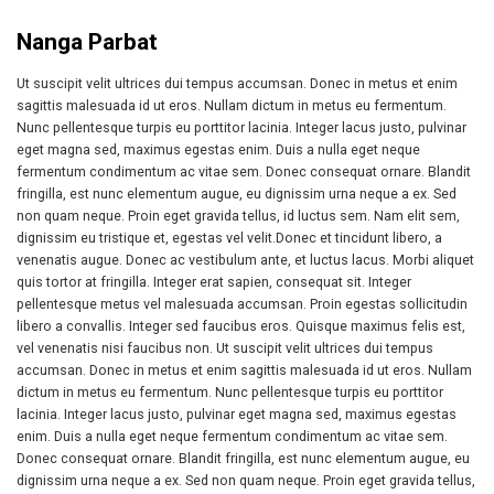
Nanga Parbat
Ut suscipit velit ultrices dui tempus accumsan. Donec in metus et enim
sagittis malesuada id ut eros. Nullam dictum in metus eu fermentum.
Nunc pellentesque turpis eu porttitor lacinia. Integer lacus justo, pulvinar
eget magna sed, maximus egestas enim. Duis a nulla eget neque
fermentum condimentum ac vitae sem. Donec consequat ornare. Blandit
fringilla, est nunc elementum augue, eu dignissim urna neque a ex. Sed
non quam neque. Proin eget gravida tellus, id luctus sem. Nam elit sem,
dignissim eu tristique et, egestas vel velit.Donec et tincidunt libero, a
venenatis augue. Donec ac vestibulum ante, et luctus lacus. Morbi aliquet
quis tortor at fringilla. Integer erat sapien, consequat sit. Integer
pellentesque metus vel malesuada accumsan. Proin egestas sollicitudin
libero a convallis. Integer sed faucibus eros. Quisque maximus felis est,
vel venenatis nisi faucibus non. Ut suscipit velit ultrices dui tempus
accumsan. Donec in metus et enim sagittis malesuada id ut eros. Nullam
dictum in metus eu fermentum. Nunc pellentesque turpis eu porttitor
lacinia. Integer lacus justo, pulvinar eget magna sed, maximus egestas
enim. Duis a nulla eget neque fermentum condimentum ac vitae sem.
Donec consequat ornare. Blandit fringilla, est nunc elementum augue, eu
dignissim urna neque a ex. Sed non quam neque. Proin eget gravida tellus,