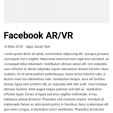
Facebook AR/VR
16 Ekim 2018
Apps
Social
Tech
Lorem ipsum dolor sit amet, consectetur adipiscing elit. Quisque posuere
consequat nisl a sagittis. Maecenas euismod nunc eget eros tincidunt, eu
consequat tellus bibendum. Vestibulum ultrices varius elit, non vulputate
nunc efficitur ut. Morbi vulputate sapien elementum dictum lobortis. Nunc
sodales, mi sit amet pretium pellentesque, turpis lectus lobortis odio, in
dictum enim nisi elementum odio. Vestibulum tempor, eros vel facilisis
lacinia, ligula sem porttitor elit, ac vulputate velit nibh a elit. Cras tristique
ultricies facilisis. Nam augue neque, pulvinar sed nibh ac, vestibulum
efficitur ligula. Donec ut ligula sed eros sagittis sollicitudin. In hac
habitasse platea dictumst. Phasellus sed molestie mauris. Interdum et
malesuada fames ac ante ipsum primis in faucibus. Nunc scelerisque elit
quis enim congue, in bibendum tortor vestibulum. Phasellus at lobortis