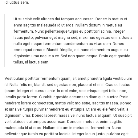
id luctus sem.
Ut suscipit velit ultrices dui tempus accumsan. Donec in metus et
enim sagittis malesuada id ut eros. Nullam dictum in metus eu
fermentum. Nunc pellentesque turpis eu porttitor lacinia. Integer
lacus justo, pulvinar eget magna sed, maximus egestas enim. Duis a
nulla eget neque fermentum condimentum ac vitae sem. Donec
consequat ornare. Blandit fringilla, est nunc elementum augue, eu
dignissim urna neque a ex. Sed non quam neque. Proin eget gravida
tellus, id luctus sem.
Vestibulum porttitor fermentum quam, sit amet pharetra ligula vestibulum
id. Nulla felis mi, blandit sed egestas non, placerat et nisi. Cras eu lectus
ipsum. Integer et cursus ante. In orci enim, scelerisque eget tellus non,
iaculis porta lorem. Curabitur gravida accumsan diam quis auctor. Proin
hendrerit lorem consectetur, mattis velit molestie, sagittis massa. Donec
et urna vel turpis pulvinar hendrerit eu et turpis. Etiam eu eleifend velit, a
dignissim urna. Donec laoreet massa vel nunc luctus aliquam. Ut suscipit
velit ultrices dui tempus accumsan. Donec in metus et enim sagittis
malesuada id ut eros. Nullam dictum in metus eu fermentum. Nunc
pellentesque turpis eu porttitor lacinia. Integer lacus justo, pulvinar eget