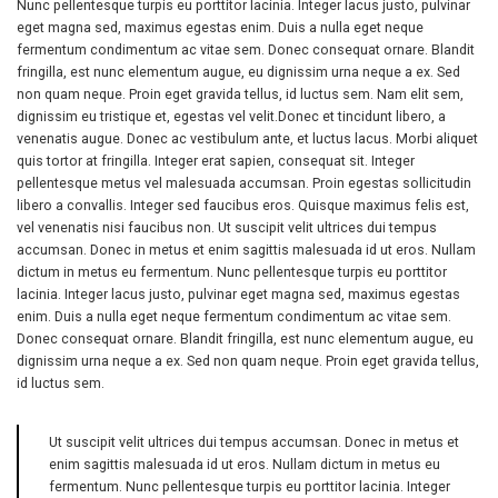
Nunc pellentesque turpis eu porttitor lacinia. Integer lacus justo, pulvinar
eget magna sed, maximus egestas enim. Duis a nulla eget neque
fermentum condimentum ac vitae sem. Donec consequat ornare. Blandit
fringilla, est nunc elementum augue, eu dignissim urna neque a ex. Sed
non quam neque. Proin eget gravida tellus, id luctus sem. Nam elit sem,
dignissim eu tristique et, egestas vel velit.Donec et tincidunt libero, a
venenatis augue. Donec ac vestibulum ante, et luctus lacus. Morbi aliquet
quis tortor at fringilla. Integer erat sapien, consequat sit. Integer
pellentesque metus vel malesuada accumsan. Proin egestas sollicitudin
libero a convallis. Integer sed faucibus eros. Quisque maximus felis est,
vel venenatis nisi faucibus non. Ut suscipit velit ultrices dui tempus
accumsan. Donec in metus et enim sagittis malesuada id ut eros. Nullam
dictum in metus eu fermentum. Nunc pellentesque turpis eu porttitor
lacinia. Integer lacus justo, pulvinar eget magna sed, maximus egestas
enim. Duis a nulla eget neque fermentum condimentum ac vitae sem.
Donec consequat ornare. Blandit fringilla, est nunc elementum augue, eu
dignissim urna neque a ex. Sed non quam neque. Proin eget gravida tellus,
id luctus sem.
Ut suscipit velit ultrices dui tempus accumsan. Donec in metus et
enim sagittis malesuada id ut eros. Nullam dictum in metus eu
fermentum. Nunc pellentesque turpis eu porttitor lacinia. Integer