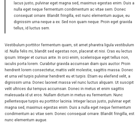
lacus justo, pulvinar eget magna sed, maximus egestas enim. Duis a
nulla eget neque fermentum condimentum ac vitae sem. Donec
consequat ornare. Blandit fringilla, est nunc elementum augue, eu
dignissim urna neque a ex. Sed non quam neque. Proin eget gravida
tellus, id luctus sem.
Vestibulum porttitor fermentum quam, sit amet pharetra ligula vestibulum
id. Nulla felis mi, blandit sed egestas non, placerat et nisi. Cras eu lectus
ipsum. Integer et cursus ante. In orci enim, scelerisque eget tellus non,
iaculis porta lorem. Curabitur gravida accumsan diam quis auctor. Proin
hendrerit lorem consectetur, mattis velit molestie, sagittis massa. Donec
et urna vel turpis pulvinar hendrerit eu et turpis. Etiam eu eleifend velit, a
dignissim urna. Donec laoreet massa vel nunc luctus aliquam. Ut suscipit
velit ultrices dui tempus accumsan. Donec in metus et enim sagittis
malesuada id ut eros. Nullam dictum in metus eu fermentum. Nunc
pellentesque turpis eu porttitor lacinia. Integer lacus justo, pulvinar eget
magna sed, maximus egestas enim. Duis a nulla eget neque fermentum
condimentum ac vitae sem. Donec consequat ornare. Blandit fringilla, est
nunc elementum augue.