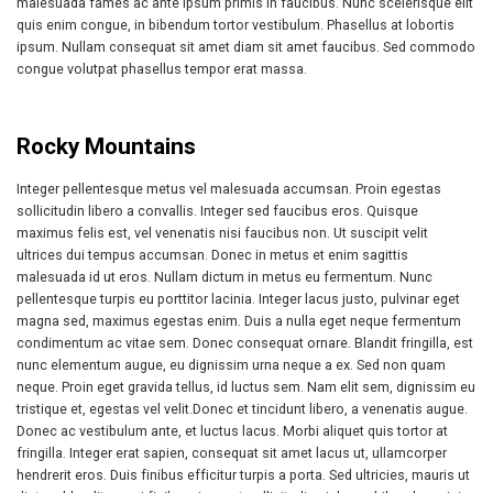
malesuada fames ac ante ipsum primis in faucibus. Nunc scelerisque elit
quis enim congue, in bibendum tortor vestibulum. Phasellus at lobortis
ipsum. Nullam consequat sit amet diam sit amet faucibus. Sed commodo
congue volutpat phasellus tempor erat massa.
Rocky Mountains
Integer pellentesque metus vel malesuada accumsan. Proin egestas
sollicitudin libero a convallis. Integer sed faucibus eros. Quisque
maximus felis est, vel venenatis nisi faucibus non. Ut suscipit velit
ultrices dui tempus accumsan. Donec in metus et enim sagittis
malesuada id ut eros. Nullam dictum in metus eu fermentum. Nunc
pellentesque turpis eu porttitor lacinia. Integer lacus justo, pulvinar eget
magna sed, maximus egestas enim. Duis a nulla eget neque fermentum
condimentum ac vitae sem. Donec consequat ornare. Blandit fringilla, est
nunc elementum augue, eu dignissim urna neque a ex. Sed non quam
neque. Proin eget gravida tellus, id luctus sem. Nam elit sem, dignissim eu
tristique et, egestas vel velit.Donec et tincidunt libero, a venenatis augue.
Donec ac vestibulum ante, et luctus lacus. Morbi aliquet quis tortor at
fringilla. Integer erat sapien, consequat sit amet lacus ut, ullamcorper
hendrerit eros. Duis finibus efficitur turpis a porta. Sed ultricies, mauris ut