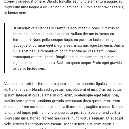
Donec consequat ornare. Blandit fringilla, est nunc elementum augue, eu
dignissim urna neque a ex. Sed non quam neque. Proin eget gravida tellus,
id luctus sem.
Ut suscipit velit ultrices dui tempus accumsan. Donec in metus et
enim sagittis malesuada id ut eros. Nullam dictum in metus eu
fermentum. Nunc pellentesque turpis eu porttitor lacinia. Integer
lacus justo, pulvinar eget magna sed, maximus egestas enim. Duis a
nulla eget neque fermentum condimentum ac vitae sem. Donec
consequat ornare. Blandit fringilla, est nunc elementum augue, eu
dignissim urna neque a ex. Sed non quam neque. Proin eget gravida
tellus, id luctus sem.
Vestibulum porttitor fermentum quam, sit amet pharetra ligula vestibulum
id. Nulla felis mi, blandit sed egestas non, placerat et nisi. Cras eu lectus
ipsum. Integer et cursus ante. In orci enim, scelerisque eget tellus non,
iaculis porta lorem. Curabitur gravida accumsan diam quis auctor. Proin
hendrerit lorem consectetur, mattis velit molestie, sagittis massa. Donec
et urna vel turpis pulvinar hendrerit eu et turpis. Etiam eu eleifend velit, a
dignissim urna. Donec laoreet massa vel nunc luctus aliquam. Ut suscipit
velit ultrices dui tempus accumsan. Donec in metus et enim sagittis