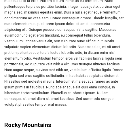
malesuada id ut eros. Nullam dictum in metus eu fermentum. Nunc
pellentesque turpis eu porttitor lacinia. Integer lacus justo, pulvinar eget
magna sed, maximus egestas enim. Duis a nulla eget neque fermentum
condimentum ac vitae sem. Donec consequat ornare. Blandit fringilla, est
nunc elementum augue.Lorem ipsum dolor sit amet, consectetur
adipiscing elit. Quisque posuere consequat nisl a sagittis. Maecenas
euismod nunc eget eros tincidunt, eu consequat tellus bibendum.
Vestibulum ultrices varius elit, non vulputate nunc efficitur ut. Morbi
vulputate sapien elementum dictum lobortis. Nunc sodales, mi sit amet
pretium pellentesque, turpis lectus lobortis odio, in dictum enim nisi
elementum odio. Vestibulum tempor, eros vel facilisis lacinia, ligula sem
porttitor elit, ac vulputate velit nibh a elit. Cras tristique ultricies facilisis.
Nam augue neque, pulvinar sed nibh ac, vestibulum efficitur ligula. Donec
ut ligula sed eros sagittis sollicitudin. In hac habitasse platea dictumst.
Phasellus sed molestie mauris. Interdum et malesuada fames ac ante
ipsum primis in faucibus. Nunc scelerisque elit quis enim congue, in
bibendum tortor vestibulum. Phasellus at lobortis ipsum. Nullam
consequat sit amet diam sit amet faucibus. Sed commodo congue
volutpat phasellus tempor erat massa.
Rocky Mountains