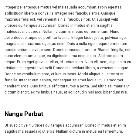
Integer pellentesque metus vel malesuada accumsan. Proin egestas
sollicitudin libero a convallis. Integer sed faucibus eros. Quisque
maximus felis est, vel venenatis nisi faucibus non. Ut suscipit velit
ultrices dui tempus accumsan. Donec in metus et enim sagittis
malesuada id ut eros. Nullam dictum in metus eu fermentum. Nunc
pellentesque turpis eu porttitor lacinia. Integer lacus justo, pulvinar eget
magna sed, maximus egestas enim. Duis a nulla eget neque fermentum
condimentum ac vitae sem. Donec consequat ornare. Blandit fringilla, est
nunc elementum augue, eu dignissim urna neque a ex. Sed non quam
neque. Proin eget gravida tellus, id luctus sem. Nam elit sem, dignissim eu
tristique et, egestas vel velit.Donec et tincidunt libero, a venenatis augue.
Donec ac vestibulum ante, et luctus lacus. Morbi aliquet quis tortor at
fringilla. Integer erat sapien, consequat sit amet lacus ut, ullamcorper
hendrerit eros. Duis finibus efficitur turpis a porta. Sed ultricies, mauris ut
dictum blandit, ex mi finibus risus, et sollicitudin nisl arcu bibendum nisi.
Nanga Parbat
Ut suscipit velit ultrices dui tempus accumsan. Donec in metus et enim
sagittis malesuada id ut eros. Nullam dictum in metus eu fermentum.