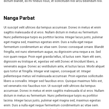
dictum blandit, ex mi finibus risus, et sollicitudin nisl arcu bibendum nisi.
Nanga Parbat
Ut suscipit velit ultrices dui tempus accumsan. Donec in metus et enim
sagittis malesuada id ut eros. Nullam dictum in metus eu fermentum.
Nunc pellentesque turpis eu porttitor lacinia. Integer lacus justo, pulvinar
eget magna sed, maximus egestas enim. Duis a nulla eget neque
fermentum condimentum ac vitae sem. Donec consequat ornare. Blandit
fringilla, est nunc elementum augue, eu dignissim urna neque a ex. Sed
non quam neque. Proin eget gravida tellus, id luctus sem. Nam elit sem,
dignissim eu tristique et, egestas vel velit.Donec et tincidunt libero, a
venenatis augue. Donec ac vestibulum ante, et luctus lacus. Morbi aliquet
quis tortor at fringilla. Integer erat sapien, consequat sit. Integer
pellentesque metus vel malesuada accumsan. Proin egestas sollicitudin
libero a convallis. Integer sed faucibus eros. Quisque maximus felis est,
vel venenatis nisi faucibus non. Ut suscipit velit ultrices dui tempus
accumsan. Donec in metus et enim sagittis malesuada id ut eros. Nullam
dictum in metus eu fermentum. Nunc pellentesque turpis eu porttitor
lacinia. Integer lacus justo, pulvinar eget magna sed, maximus egestas
enim. Duis a nulla eget neque fermentum condimentum ac vitae sem.