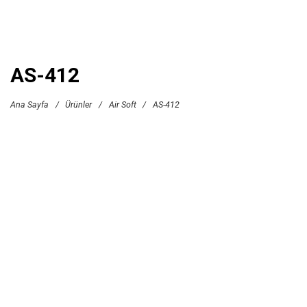
AS-412
Ana Sayfa
/
Ürünler
/
Air Soft
/
AS-412