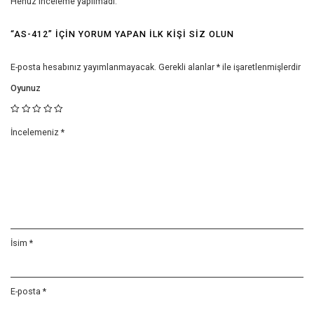
Henüz inceleme yapılmadı.
“AS-412” IÇIN YORUM YAPAN ILK KIŞI SIZ OLUN
E-posta hesabınız yayımlanmayacak.
Gerekli alanlar
*
ile işaretlenmişlerdir
Oyunuz
İncelemeniz
*
İsim
*
E-posta
*