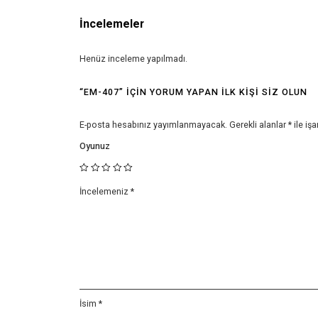
İncelemeler
Henüz inceleme yapılmadı.
“EM-407” IÇIN YORUM YAPAN ILK KIŞI SIZ OLUN
E-posta hesabınız yayımlanmayacak.
Gerekli alanlar
*
ile işa
Oyunuz
İncelemeniz
*
İsim
*