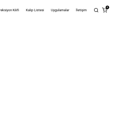
0
reksiyon Kılıfı
Kalıp Listesi
Uygulamalar
İletişim