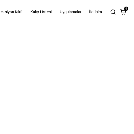
0
reksiyon Kılıfı
Kalıp Listesi
Uygulamalar
İletişim