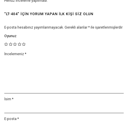
Henüz inceleme yapılmadı.
“LT-404” IÇIN YORUM YAPAN ILK KIŞI SIZ OLUN
E-posta hesabınız yayımlanmayacak.
Gerekli alanlar
*
ile işaretlenmişlerdir
Oyunuz
İncelemeniz
*
İsim
*
E-posta
*