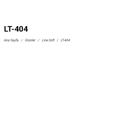
LT-404
Ana Sayfa
/
Ürünler
/
Line Soft
/
LT-404